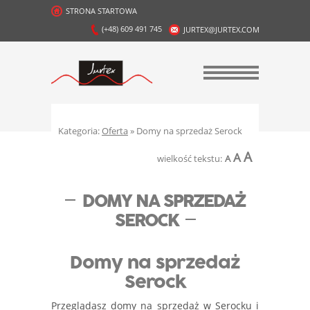
STRONA STARTOWA
(+48) 609 491 745
JURTEX@JURTEX.COM
Kategoria:
Oferta
» Domy na sprzedaż Serock
A
A
wielkość tekstu:
A
DOMY NA SPRZEDAŻ
SEROCK
Domy na sprzedaż
Serock
Przeglądasz domy na sprzedaż w Serocku i