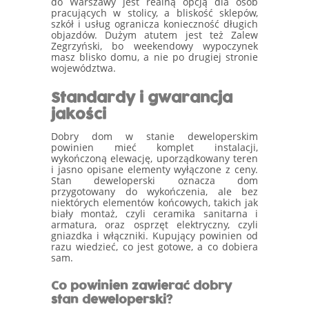
do Warszawy jest realną opcją dla osób
pracujących w stolicy, a bliskość sklepów,
szkół i usług ogranicza konieczność długich
objazdów. Dużym atutem jest też Zalew
Zegrzyński, bo weekendowy wypoczynek
masz blisko domu, a nie po drugiej stronie
województwa.
Standardy i gwarancja
jakości
Dobry dom w stanie deweloperskim
powinien mieć komplet instalacji,
wykończoną elewację, uporządkowany teren
i jasno opisane elementy wyłączone z ceny.
Stan deweloperski oznacza dom
przygotowany do wykończenia, ale bez
niektórych elementów końcowych, takich jak
biały montaż, czyli ceramika sanitarna i
armatura, oraz osprzęt elektryczny, czyli
gniazdka i włączniki. Kupujący powinien od
razu wiedzieć, co jest gotowe, a co dobiera
sam.
Co powinien zawierać dobry
stan deweloperski?