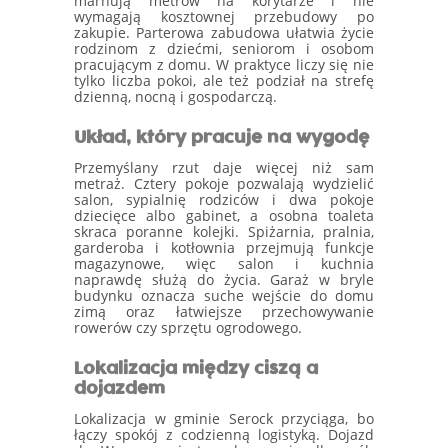
marnują metrów na korytarze i nie
wymagają kosztownej przebudowy po
zakupie. Parterowa zabudowa ułatwia życie
rodzinom z dziećmi, seniorom i osobom
pracującym z domu. W praktyce liczy się nie
tylko liczba pokoi, ale też podział na strefę
dzienną, nocną i gospodarczą.
Układ, który pracuje na wygodę
Przemyślany rzut daje więcej niż sam
metraż. Cztery pokoje pozwalają wydzielić
salon, sypialnię rodziców i dwa pokoje
dziecięce albo gabinet, a osobna toaleta
skraca poranne kolejki. Spiżarnia, pralnia,
garderoba i kotłownia przejmują funkcje
magazynowe, więc salon i kuchnia
naprawdę służą do życia. Garaż w bryle
budynku oznacza suche wejście do domu
zimą oraz łatwiejsze przechowywanie
rowerów czy sprzętu ogrodowego.
Lokalizacja między ciszą a
dojazdem
Lokalizacja w gminie Serock przyciąga, bo
łączy spokój z codzienną logistyką. Dojazd