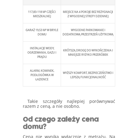
117,83-118 M² CZĘŚCI
MIEJSCE NA 4 POKOJE BEZ REZYGNACJI
MIESZKALNEJ
Z WYGODNEJ STREFY DZIENNEJ
GARAŻ 19,53 M² W BRYLE
WYGODNE PARKOWANIE I
DOMU
DODATKOWĄ PRZESTRZEŃ UŻYTKOWĄ
INSTALACJE WODY,
KRÓTSZĄ DROGĘ DO WYKOŃCZENIA I
OGRZEWANIA, GAZU I
MNIEJSZE RYZYKO PRZERÓBEK
PRĄDU
ALARM, KOMINEK,
WYŻSZY KOMFORT, BEZPIECZEŃSTWO I
PODŁOGÓWKA W
LEPSZĄ FUNKCJONALNOŚĆ
ŁAZIENCE
Takie szczegóły najlepiej porównywać
razem z ceną, a nie osobno.
Od czego zależy cena
domu?
Cena nie wynika wyłącznie z metrażu. Na