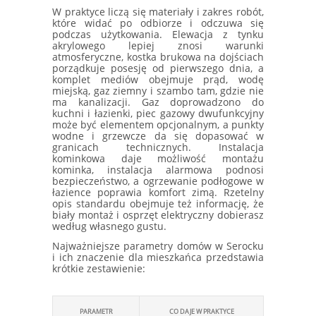
W praktyce liczą się materiały i zakres robót,
które widać po odbiorze i odczuwa się
podczas użytkowania. Elewacja z tynku
akrylowego lepiej znosi warunki
atmosferyczne, kostka brukowa na dojściach
porządkuje posesję od pierwszego dnia, a
komplet mediów obejmuje prąd, wodę
miejską, gaz ziemny i szambo tam, gdzie nie
ma kanalizacji. Gaz doprowadzono do
kuchni i łazienki, piec gazowy dwufunkcyjny
może być elementem opcjonalnym, a punkty
wodne i grzewcze da się dopasować w
granicach technicznych. Instalacja
kominkowa daje możliwość montażu
kominka, instalacja alarmowa podnosi
bezpieczeństwo, a ogrzewanie podłogowe w
łazience poprawia komfort zimą. Rzetelny
opis standardu obejmuje też informację, że
biały montaż i osprzęt elektryczny dobierasz
według własnego gustu.
Najważniejsze parametry domów w Serocku
i ich znaczenie dla mieszkańca przedstawia
krótkie zestawienie:
PARAMETR
CO DAJE W PRAKTYCE