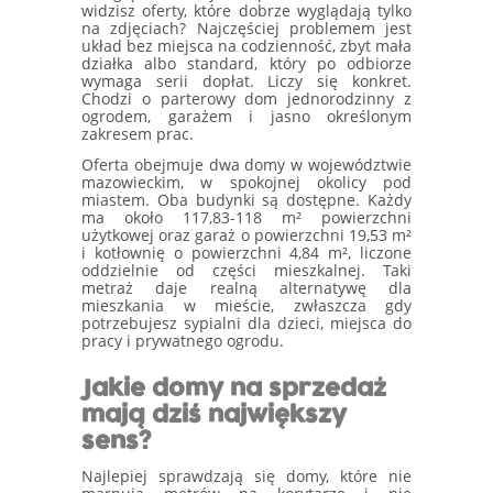
widzisz oferty, które dobrze wyglądają tylko
na zdjęciach? Najczęściej problemem jest
układ bez miejsca na codzienność, zbyt mała
działka albo standard, który po odbiorze
wymaga serii dopłat. Liczy się konkret.
Chodzi o parterowy dom jednorodzinny z
ogrodem, garażem i jasno określonym
zakresem prac.
Oferta obejmuje dwa domy w województwie
mazowieckim, w spokojnej okolicy pod
miastem. Oba budynki są dostępne. Każdy
ma około 117,83-118 m² powierzchni
użytkowej oraz garaż o powierzchni 19,53 m²
i kotłownię o powierzchni 4,84 m², liczone
oddzielnie od części mieszkalnej. Taki
metraż daje realną alternatywę dla
mieszkania w mieście, zwłaszcza gdy
potrzebujesz sypialni dla dzieci, miejsca do
pracy i prywatnego ogrodu.
Jakie domy na sprzedaż
mają dziś największy
sens?
Najlepiej sprawdzają się domy, które nie