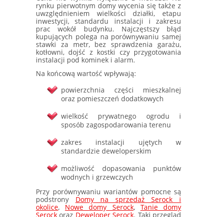
rynku pierwotnym domy wycenia się także z
uwzględnieniem wielkości działki, etapu
inwestycji, standardu instalacji i zakresu
prac wokół budynku. Najczęstszy błąd
kupujących polega na porównywaniu samej
stawki za metr, bez sprawdzenia garażu,
kotłowni, dojść z kostki czy przygotowania
instalacji pod kominek i alarm.
Na końcową wartość wpływają:
powierzchnia części mieszkalnej
oraz pomieszczeń dodatkowych
wielkość prywatnego ogrodu i
sposób zagospodarowania terenu
zakres instalacji ujętych w
standardzie deweloperskim
możliwość dopasowania punktów
wodnych i grzewczych
Przy porównywaniu wariantów pomocne są
podstrony
Domy na sprzedaż Serock i
okolice
,
Nowe domy Serock
,
Tanie domy
Serock
oraz
Deweloper Serock
. Taki przegląd