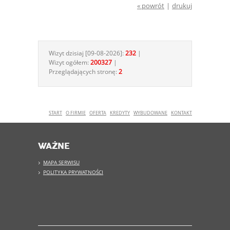
« powrót
|
drukuj
Wizyt dzisiaj [09-08-2026]:
232
|
Wizyt ogółem:
200327
|
Przeglądających stronę:
2
START
O FIRMIE
OFERTA
KREDYTY
WYBUDOWANE
KONTAKT
WAŻNE
MAPA SERWISU
POLITYKA PRYWATNOŚCI