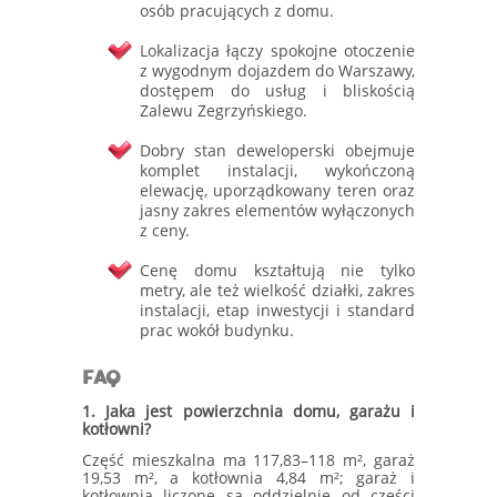
osób pracujących z domu.
Lokalizacja łączy spokojne otoczenie
z wygodnym dojazdem do Warszawy,
dostępem do usług i bliskością
Zalewu Zegrzyńskiego.
Dobry stan deweloperski obejmuje
komplet instalacji, wykończoną
elewację, uporządkowany teren oraz
jasny zakres elementów wyłączonych
z ceny.
Cenę domu kształtują nie tylko
metry, ale też wielkość działki, zakres
instalacji, etap inwestycji i standard
prac wokół budynku.
FAQ
1. Jaka jest powierzchnia domu, garażu i
kotłowni?
Część mieszkalna ma 117,83–118 m², garaż
19,53 m², a kotłownia 4,84 m²; garaż i
kotłownia liczone są oddzielnie od części