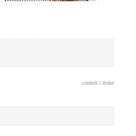
« powrót
|
drukuj