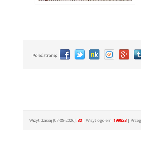
Poleć stronę:
Wizyt dzisiaj [07-08-2026]:
80
| Wizyt ogółem:
199828
| Przeg