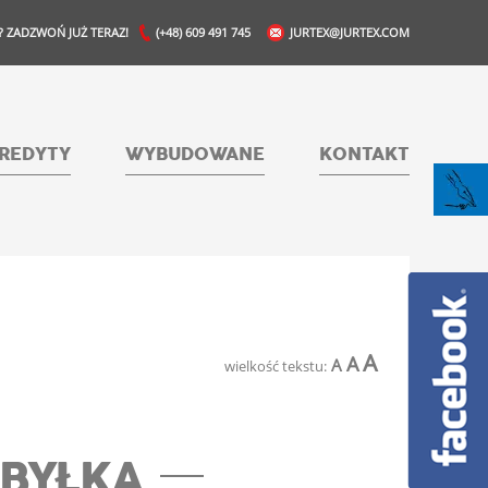
? ZADZWOŃ JUŻ TERAZ!
(+48) 609 491 745
JURTEX@JURTEX.COM
REDYTY
WYBUDOWANE
KONTAKT
A
A
A
wielkość tekstu:
OBYŁKA