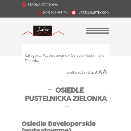
STRONA STARTOWA
(+48) 609 491 745
JURTEX@JURTEX.COM
Kategoria:
Wybudowane
» Osiedle Pustelnicka
Zielonka
A
A
wielkość tekstu:
A
OSIEDLE
PUSTELNICKA ZIELONKA
Osiedle Developerskie