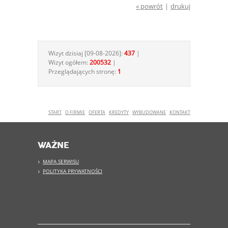
« powrót
|
drukuj
Wizyt dzisiaj [09-08-2026]:
437
|
Wizyt ogółem:
200532
|
Przeglądających stronę:
1
START
O FIRMIE
OFERTA
KREDYTY
WYBUDOWANE
KONTAKT
WAŻNE
MAPA SERWISU
POLITYKA PRYWATNOŚCI