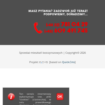
MASZ PYTANIA? ZADZWOŃ JUŻ TERAZ!
PODPOWIEMY, DORADZIMY...
781 04 29
(+48 22)
609 491 745
(+48)
Sprzedaż mieszkań bezczynszowych | Copyright© 2026
Projekt:
[based on
Quick.Cms
]
Ten serwis internetowy
wykorzystuje tzw. pliki
"cookies" (ciasteczka), w
celu prawidłowego